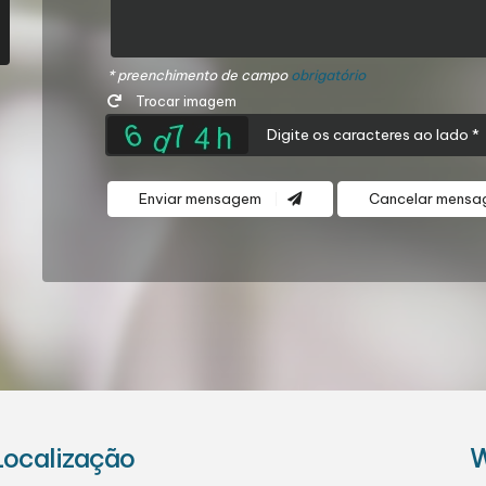
* preenchimento de campo
obrigatório
Trocar imagem
Enviar mensagem
Cancelar mens
Localização
W