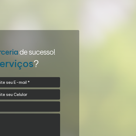
rceria
de sucesso!
erviços
?