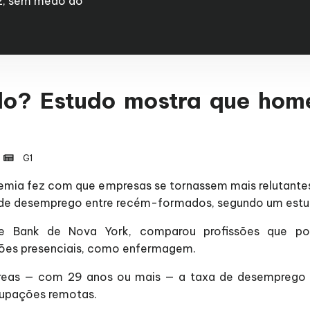
az, sem medo do
? Estudo mostra que home
G1
mia fez com que empresas se tornassem mais relutantes 
as de desemprego entre recém-formados, segundo um estud
erve Bank de Nova York, comparou profissões que
ões presenciais, como enfermagem.
 áreas — com 29 anos ou mais — a taxa de desemprego c
ocupações remotas.