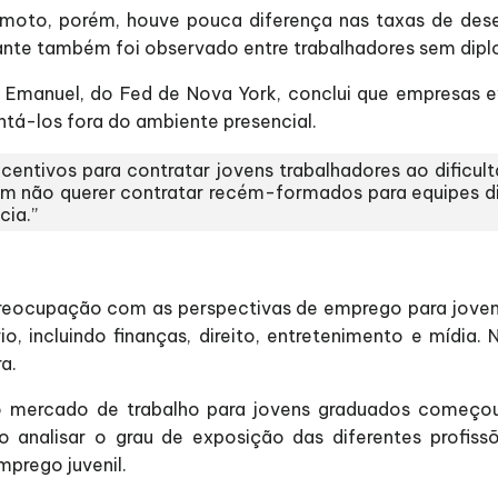
emoto, porém, houve pouca diferença nas taxas de des
nte também foi observado entre trabalhadores sem diplo
ia Emanuel, do Fed de Nova York, conclui que empresas
entá-los fora do ambiente presencial.
centivos para contratar jovens trabalhadores ao dificul
 não querer contratar recém-formados para equipes dist
cia.”
eocupação com as perspectivas de emprego para jovens g
io, incluindo finanças, direito, entretenimento e mídi
a.
o mercado de trabalho para jovens graduados começo
ao analisar o grau de exposição das diferentes profis
prego juvenil.