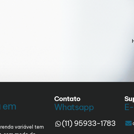
Contato
Su
a em
Whatsapp
E-
(11) 95933-1783
renda variável tem