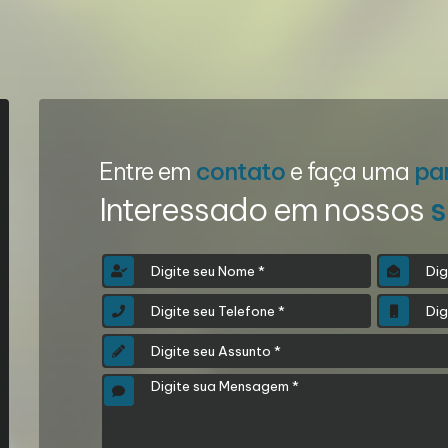
Entre em
contato
e faça uma
pa
Interessado em nossos
s