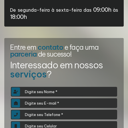
09:00h
De segunda-feira à sexta-feira das
às
18:00h
Entre em
contato
e faça uma
parceria
de sucesso!
Interessado em nossos
serviços
?